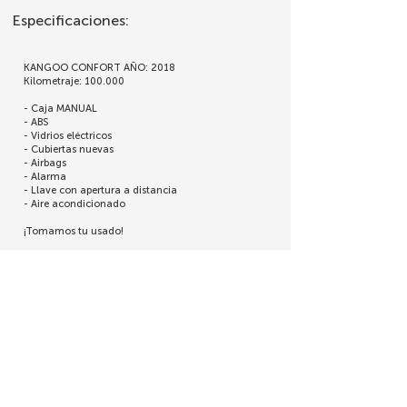
Especificaciones:
KANGOO CONFORT AÑO: 2018
Kilometraje: 100.000
- Caja MANUAL
- ABS
- Vidrios eléctricos
- Cubiertas nuevas
- Airbags
- Alarma
- Llave con apertura a distancia
- Aire acondicionado
¡Tomamos tu usado!
💰 Financia la diferencia en cómodas cuotas
adaptadas a tu presupuesto
Enviar mensaje
Cotizar Mi Usado