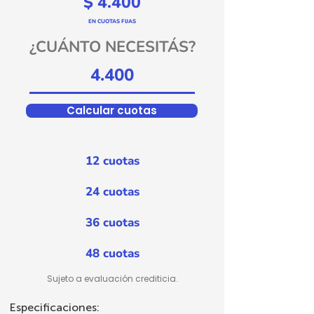
$ 4.400
EN CUOTAS FIJAS
¿CUÁNTO NECESITÁS?
Calcular cuotas
12 cuotas
24 cuotas
36 cuotas
48 cuotas
Sujeto a evaluación crediticia.
Especificaciones: