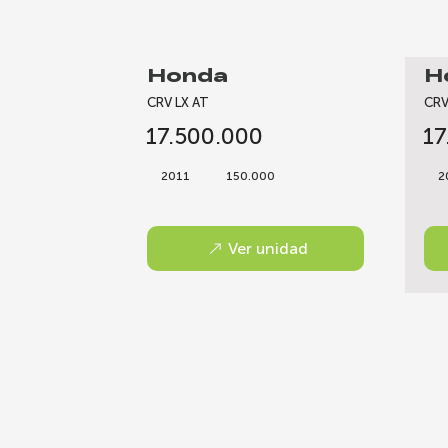
Honda
H
CRV LX AT
CRV
17.500.000
17
2011
150.000
2
Ver unidad