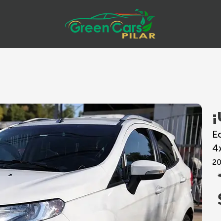
E
4
2