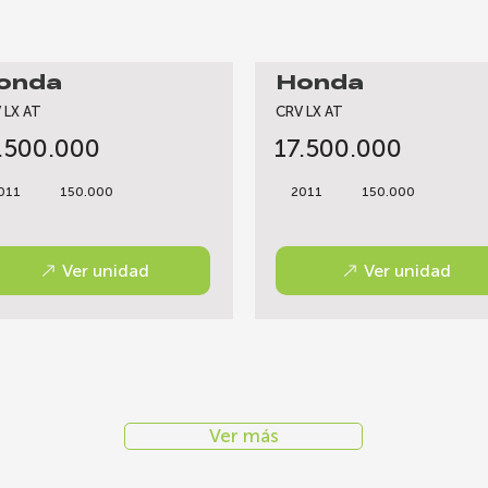
onda
Honda
 LX AT
CRV LX AT
.500.000
17.500.000
011
150.000
2011
150.000
Ver unidad
Ver unidad
Ver más