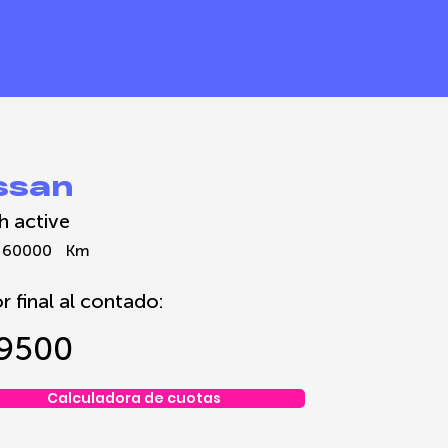
ssan
h active
60000
Km
r final al contado:
9500
Calculadora de cuotas