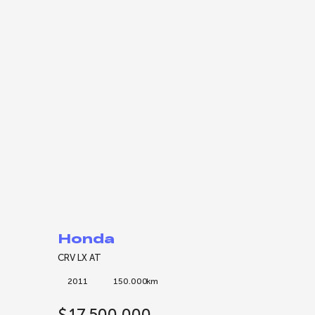
Honda
CRV LX AT
2011
150.000
km
$
17.500.000