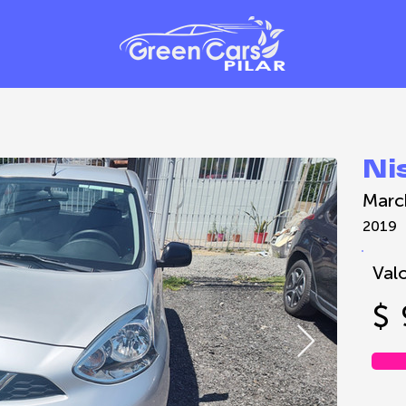
Ni
Marc
2019
Valo
$