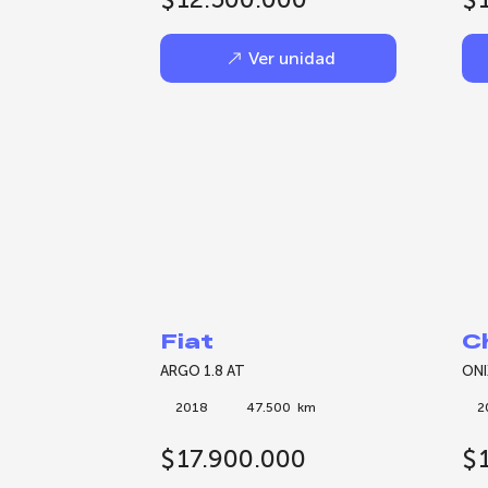
Ver unidad
Fiat
C
ARGO 1.8 AT
ONI
2018
47.500
km
2
$
17.900.000
$