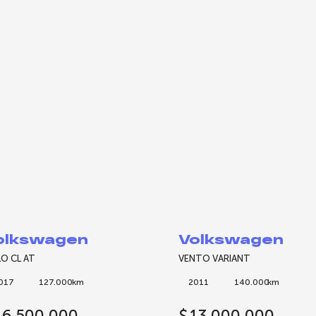
olkswagen
Volkswagen
O CL AT
VENTO VARIANT
017
127.000
km
2011
140.000
km
16.500.000
$
13.000.000