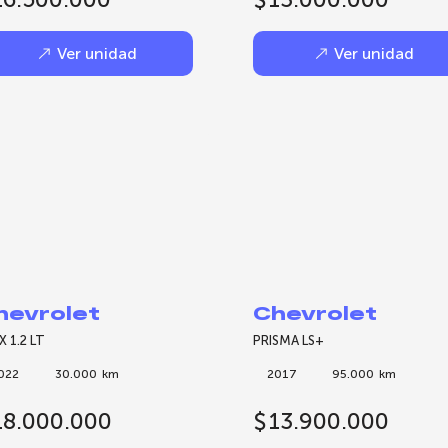
Ver unidad
Ver unidad
hevrolet
Chevrolet
X 1.2 LT
PRISMA LS+
022
30.000
km
2017
95.000
km
18.000.000
$
13.900.000