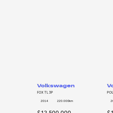
Volkswagen
V
FOX TL 3P
POL
2014
220.000
km
2
$
12.500.000
$