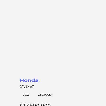
Honda
CRV LX AT
2011
150.000
km
$
17.500.000