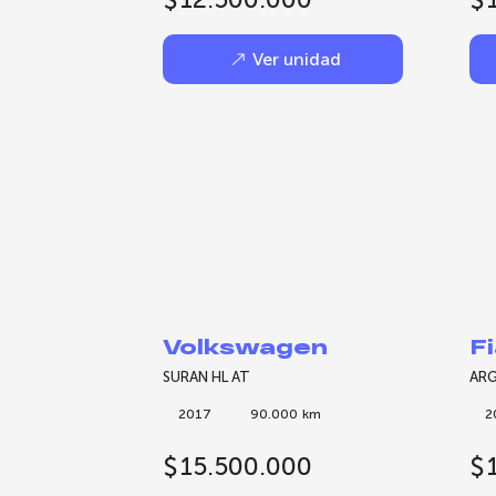
Ver unidad
Volkswagen
F
SURAN HL AT
ARG
2017
90.000
km
2
$
15.500.000
$