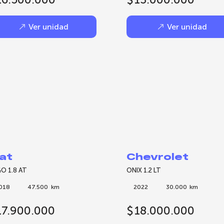
Ver unidad
Ver unidad
iat
Chevrolet
O 1.8 AT
ONIX 1.2 LT
018
47.500
km
2022
30.000
km
17.900.000
$
18.000.000