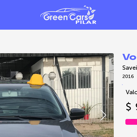
Vo
Savei
2016
Valo
$