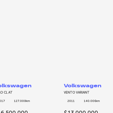
olkswagen
Volkswagen
O CL AT
VENTO VARIANT
017
127.000
km
2011
140.000
km
16.500.000
$
13.000.000