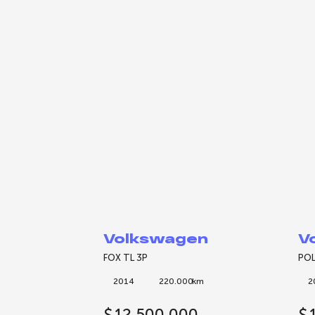
Volkswagen
V
FOX TL 3P
POL
2014
220.000
km
2
$
12.500.000
$