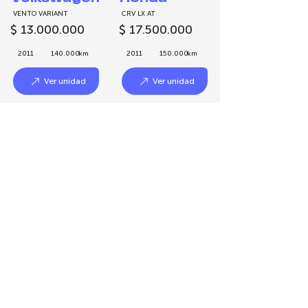
VENTO VARIANT
CRV LX AT
$
13.000.000
$
17.500.000
2011
140.000
km
2011
150.000
km
Ver unidad
Ver unidad
Fiat
Chevrolet
ARGO 1.8 AT
ONIX 1.2 LT
$
17.900.000
$
18.000.000
2018
47.500
km
2022
30.000
km
Ver unidad
Ver unidad