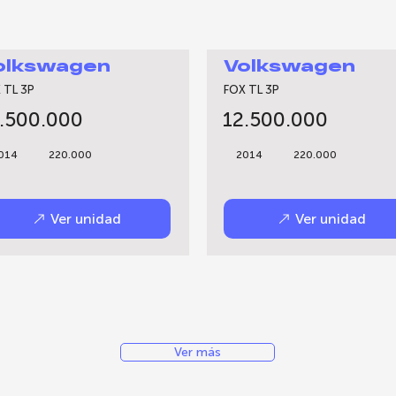
olkswagen
Volkswagen
 TL 3P
FOX TL 3P
.500.000
12.500.000
014
220.000
2014
220.000
Ver unidad
Ver unidad
Ver más