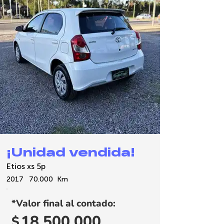
¡Unidad vendida!
Etios xs 5p
2017
70.000
Km
*Valor final al contado:
18.500.000
$